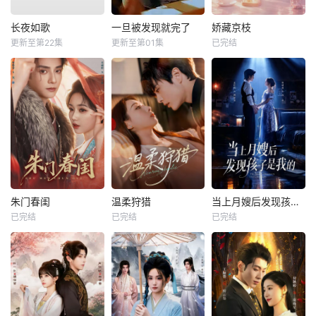
长夜如歌
一旦被发现就完了
娇藏京枝
更新至第22集
更新至第01集
已完结
朱门春闺
温柔狩猎
当上月嫂后发现孩子是我的
已完结
已完结
已完结