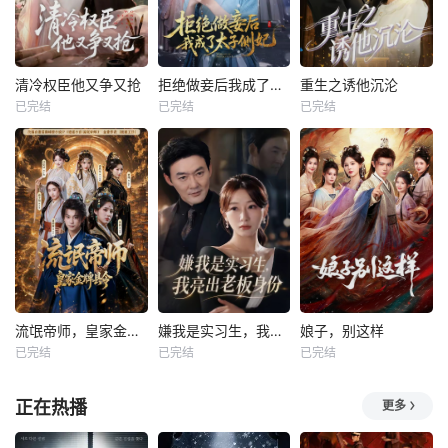
清冷权臣他又争又抢
拒绝做妾后我成了太子侧妃
重生之诱他沉沦
已完结
已完结
已完结
流氓帝师，皇家金牌县令
嫌我是实习生，我亮出老板身份
娘子，别这样
已完结
已完结
已完结
正在热播
更多