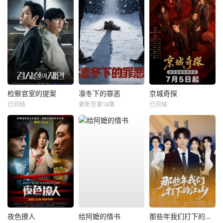
检察官室的提案
凛冬下的罪恶
京城奇探
已完结
更新至第18集
已完结
夜色撩人
给阿嬷的情书
那些年我们打下的江山