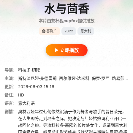
水与茴香
本片由茶杯狐cupfox提供播放
喜剧片
2022
意大利
立即播放
导演：
科拉多·切隆
主演：
斯特法尼娅·桑德雷莉
西尔维娅·达米科
保罗·罗西
路易莎·德桑蒂斯
更新：
2026-06-03 15:16
备注：
HD
语言：
意大利语
剧情：
奥林匹娅年过七旬依然沉湎于作为舞者与歌手的昔日荣光，
在人生即将走到尽头之际，她决定与年轻姑娘玛利亚开启一
趟回忆之旅。导演科拉多·塞隆的长片处女作，邀请到意大利
国宝级女星、威尼斯电影节终身成就奖得主斯特法尼娅·桑德