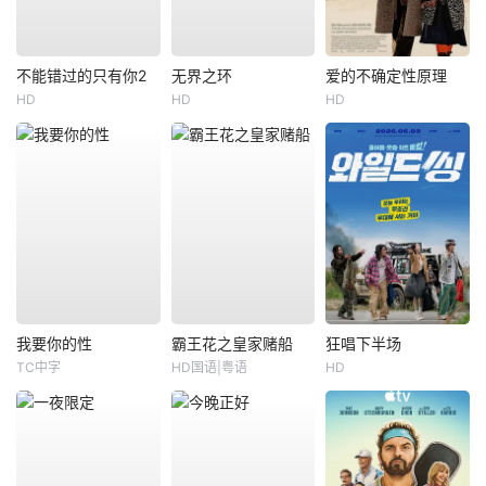
不能错过的只有你2
无界之环
爱的不确定性原理
HD
HD
HD
我要你的性
霸王花之皇家赌船
狂唱下半场
TC中字
HD国语|粤语
HD