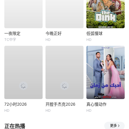
一夜限定
今晚正好
低弧慢球
TC中字
HD
HD
72小时2026
开膛手杰克2026
真心慢动作
HD
HD
HD
正在热播
更多