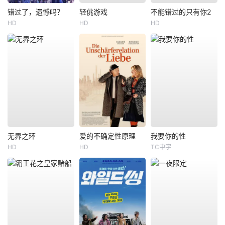
错过了，遗憾吗？
轻佻游戏
不能错过的只有你2
HD
HD
HD
无界之环
爱的不确定性原理
我要你的性
HD
HD
TC中字