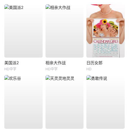
美国派2
相亲大作战
日历女郎
HD中字
HD中字
HD