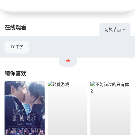
在线观看
切换节点
TC中字
猜你喜欢