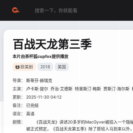
百战天龙第三季
本片由茶杯狐cupfox提供播放
欧美剧
2018
美国
导演：
斯蒂芬·赫瑞克
主演：
卢卡斯·提尔
乔治·艾德斯
特里斯汀·梅斯
贾斯汀·海尔斯
更新：
2025-11-30 04:12
备注：
已完结
语言：
英语
剧情：
《百战天龙》讲述20多岁的MacGyver被招入一个
被正式预定，《百战天龙第五季》除了原班人马到来以外，