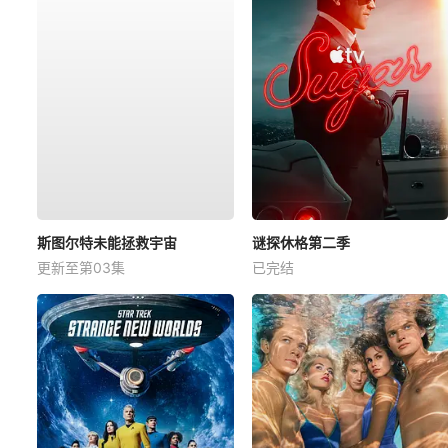
斯图尔特未能拯救宇宙
谜探休格第二季
更新至第03集
已完结