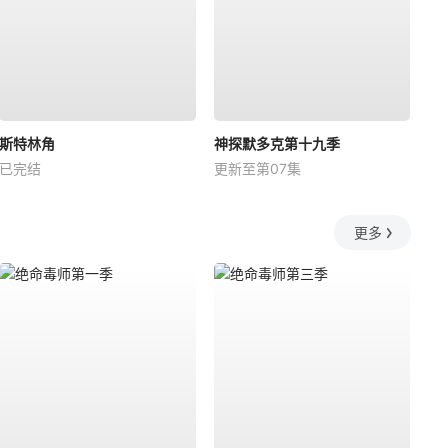
斯特林角
神探默多克第十九季
已完结
更新至第07集
更多