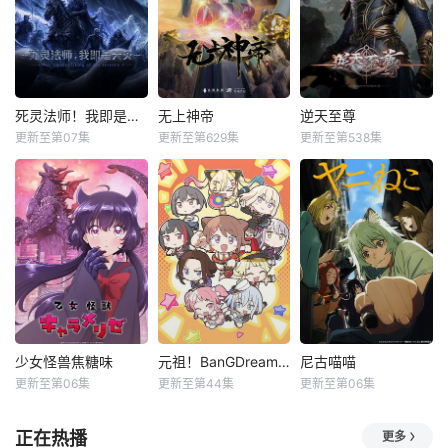
死灵法师！我即是天灾动漫
无上神帝
逆天至尊
更新至第07集
更新至第629集
更新至第538集
少女怪兽焦糖味
元祖！BanGDream酱
尼古喵喵
更新至第06集
更新至第44集
更新至第06集
正在热播
更多