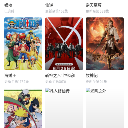
银魂
仙逆
逆天至尊
已完结
更新至第152集
更新至第538集
海贼王
斩神之凡尘神域Ⅱ
牧神记
更新至第1172集
更新至第09集
更新至第94集