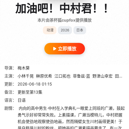
加油吧！中村君！！
本片由茶杯狐cupfox提供播放
动漫
2026
日本
立即播放
导演：
梅木葵
主演：
小林千晃
榊原优希
江口拓也
菲鲁兹·蓝
野津山幸宏
田丸笃志
更新：
2026-06-18 01:15
备注：
更新至第13集
语言：
日语
剧情：
内向的高中男生‧中村在入学典礼一眼爱上同班的广濑，鼓起
勇气示好却常常失败。上素描课，广濑当模特儿，中村把握
机会使劲地观察使劲地画，然而隔壁女生川村画得更美！于
是自称是川村的粉丝，把她画的广濑素描画要走了…有一次