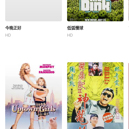
今晚正好
低弧慢球
HD
HD