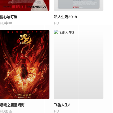
偷心响叮当
私人生活2018
HD中字
HD
哪吒之魔童闹海
飞驰人生3
HD国语
HD