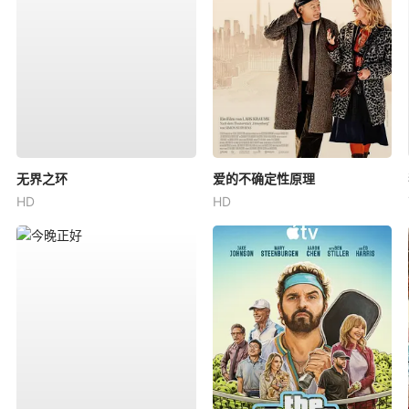
无界之环
爱的不确定性原理
HD
HD