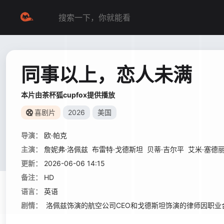
同事以上，恋人未满
本片由茶杯狐cupfox提供播放
喜剧片
2026
美国
导演：
欧·帕克
主演：
詹妮弗·洛佩兹
布雷特·戈德斯坦
贝蒂·吉尔平
艾米·塞德
更新：
2026-06-06 14:15
备注：
HD
语言：
英语
剧情：
洛佩兹饰演的航空公司CEO和戈德斯坦饰演的律师因职