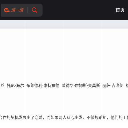
首页
搜一搜
丽丝
托尼·海尔
布莱德利·惠特福德
爱德华·詹姆斯·奥莫斯
丽萨·吉洛伊
业合作的契机发展出了恋爱，而如果两人从心出发、不循规蹈矩，他们的工