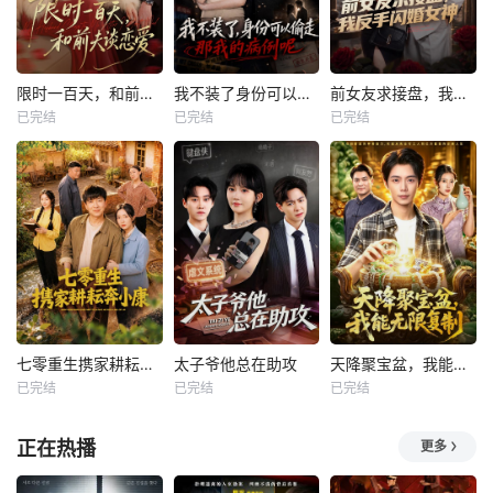
限时一百天，和前夫谈恋爱
我不装了身份可以偷走那我的病例呢
前女友求接盘，我反手闪婚女神
已完结
已完结
已完结
七零重生携家耕耘奔小康
太子爷他总在助攻
天降聚宝盆，我能无限复制
已完结
已完结
已完结
正在热播
更多