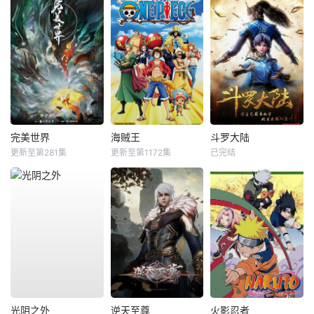
完美世界
海贼王
斗罗大陆
更新至第281集
更新至第1172集
已完结
光阴之外
逆天至尊
火影忍者