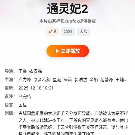
通灵妃2
本片由茶杯狐cupfox提供播放
动漫
2025
大陆
立即播放
导演：
王淼
衣汉森
主演：
卢力峰
染音若蔡
星潮
唐策
郭浩然
金船
范馨源
王辅平
江
更新：
2025-12-18 10:31
备注：
已完结
语言：
国语
剧情：
古域国丞相家的大小姐千云兮身怀异能，自幼被认为是不祥
之人，被迫代嫁进夜王府。王爷夜幽冥见她赤诚善良，使出
千层套路傲娇示好，千云兮则觉得王爷不怀好意，遂与其斗
智斗勇起来。鸡飞狗跳的同居生活开始了。