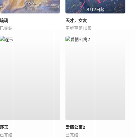
琉璃
天才，女友
已完结
更新至第16集
逐玉
爱情公寓2
已完结
已完结