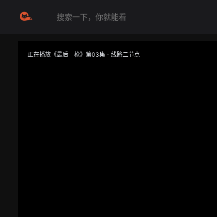
正在播放《最后一枪》第03集 - 线路二节点
提醒
不要轻易相信视频中的任何广告，谨防上当受骗
技巧
如遇视频无法播放或加载速度慢，可尝试切换播放线路