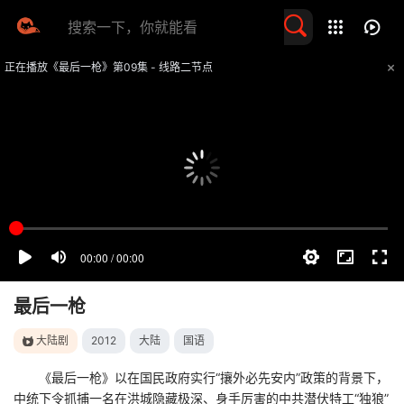
留言求片
正在播放《最后一枪》第09集 - 线路二节点
提醒
不要轻易相信视频中的任何广告，谨防上当受骗
技巧
如遇视频无法播放或加载速度慢，可尝试切换播放线路
最后一枪
大陆剧
2012
大陆
国语
《最后一枪》以在国民政府实行“攘外必先安内”政策的背景下，
中统下令抓捕一名在洪城隐藏极深、身手厉害的中共潜伏特工“独狼”