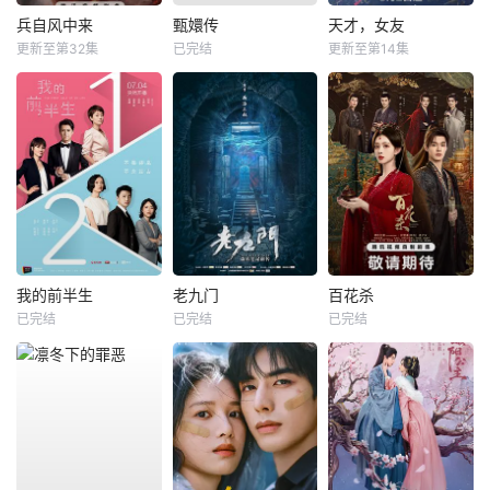
兵自风中来
甄嬛传
天才，女友
更新至第32集
已完结
更新至第14集
我的前半生
老九门
百花杀
已完结
已完结
已完结