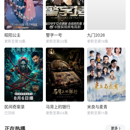
昭阳公主
警字一号
九门2026
更新至第18集
更新至第24集
更新至第16集
民间奇案录
马背上的银行
米良与麦青
已完结
更新至第04集
更新至第11集
正在热播
更多