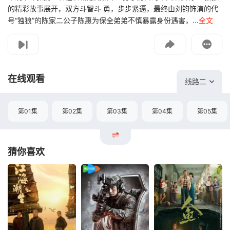
的精彩故事展开，双方斗智斗 勇，步步紧逼，最终由刘钧饰演的代
号“独狼”的陈家二公子陈惠为保全弟弟不慎暴露身份遇害，...
全文
影片报错
如遇无法播放请提交给我们
在线观看
线路二
第01集
第02集
第03集
第04集
第05集
猜你喜欢