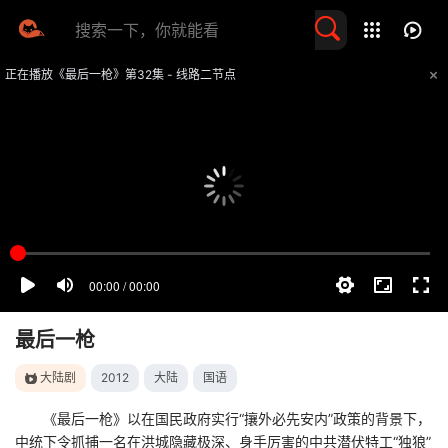
留言求片
正在播放《最后一枪》第32集 - 线路二节点
提醒
不要轻易相信视频中的任何广告，谨防上当受骗
技巧
如遇视频无法播放或加载速度慢，可尝试切换播放线路
最后一枪
大陆剧
2012
大陆
国语
《最后一枪》以在国民政府实行“攘外必先安内”政策的背景下，
中统下令抓捕一名在洪城隐藏极深、身手厉害的中共潜伏特工“独狼”