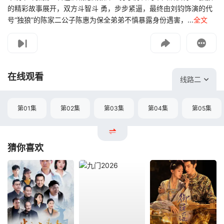
的精彩故事展开，双方斗智斗 勇，步步紧逼，最终由刘钧饰演的代
号“独狼”的陈家二公子陈惠为保全弟弟不慎暴露身份遇害，...
全文
影片报错
如遇无法播放请提交给我们
在线观看
线路二
第01集
第02集
第03集
第04集
第05集
猜你喜欢