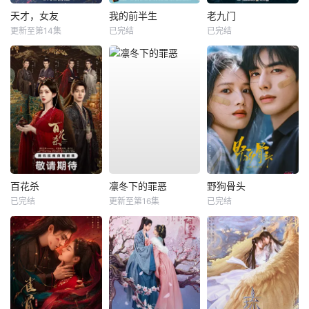
天才，女友
我的前半生
老九门
更新至第14集
已完结
已完结
百花杀
凛冬下的罪恶
野狗骨头
已完结
更新至第16集
已完结