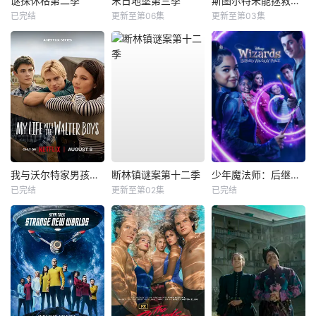
谜探休格第二季
末日地堡第三季
斯图尔特未能拯救宇宙
已完结
更新至第06集
更新至第03集
我与沃尔特家男孩的生活第三季
断林镇谜案第十二季
少年魔法师：后继者第三季
已完结
更新至第02集
已完结