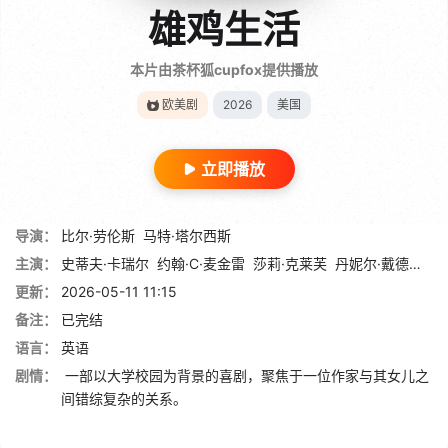
雄鸡生活
本片由茶杯狐cupfox提供播放
欧美剧
2026
美国
立即播放
导演：
比尔·劳伦斯
马特·塔尔西斯
主演：
史蒂夫·卡瑞尔
约翰·C·麦金雷
莎莉·克莱芙
丹妮尔·戴德怀勒
更新：
2026-05-11 11:15
备注：
已完结
语言：
英语
剧情：
一部以大学校园为背景的喜剧，聚焦于一位作家与其女儿之
间错综复杂的关系。