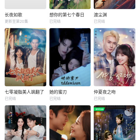
长夜如歌
想你的第七个春日
渡尘渊
更新至第20集
已完结
已完结
七零凝脂美人飒翻了
她的蜜刃
仲夏夜之吻
已完结
已完结
已完结