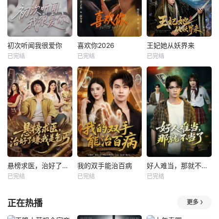
初次听闻我很爱你
喜欢你2026
王妃她从妖界来
已完结
已完结
已完结
悬榜求医，治好了嫌我是乞丐
我的双手能治百病
好人难当，那就不当了
已完结
已完结
已完结
正在热播
更多