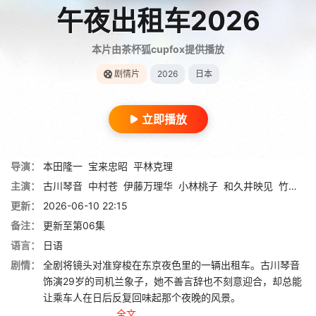
午夜出租车2026
本片由茶杯狐cupfox提供播放
剧情片
2026
日本
立即播放
导演：
本田隆一
宝来忠昭
平林克理
主演：
古川琴音
中村苍
伊藤万理华
小林桃子
和久井映见
竹中直人
更新：
2026-06-10 22:15
备注：
更新至第06集
语言：
日语
剧情：
全剧将镜头对准穿梭在东京夜色里的一辆出租车。古川琴音
饰演29岁的司机兰象子，她不善言辞也不刻意迎合，却总能
让乘车人在日后反复回味起那个夜晚的风景。
...
全文