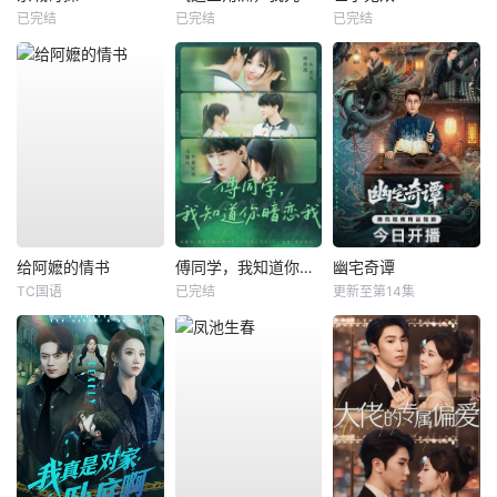
已完结
已完结
已完结
给阿嬷的情书
傅同学，我知道你暗恋我
幽宅奇谭
TC国语
已完结
更新至第14集