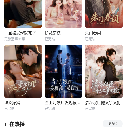
一旦被发现就完了
娇藏京枝
朱门春闺
更新至第01集
已完结
已完结
温柔狩猎
当上月嫂后发现孩子是我的
清冷权臣他又争又抢
已完结
已完结
已完结
正在热播
更多