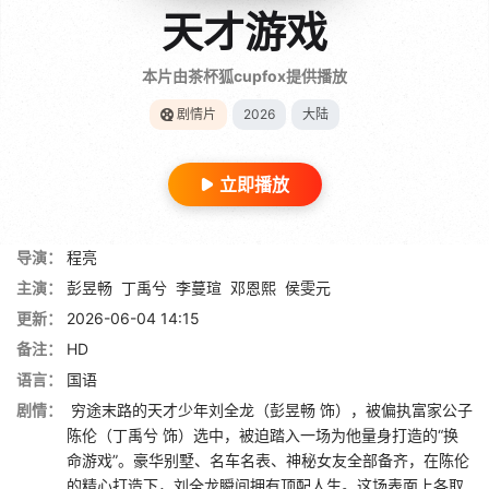
天才游戏
本片由茶杯狐cupfox提供播放
剧情片
2026
大陆
立即播放
导演：
程亮
主演：
彭昱畅
丁禹兮
李蔓瑄
邓恩熙
侯雯元
更新：
2026-06-04 14:15
备注：
HD
语言：
国语
剧情：
穷途末路的天才少年刘全龙（彭昱畅 饰），被偏执富家公子
陈伦（丁禹兮 饰）选中，被迫踏入一场为他量身打造的“换
命游戏”。豪华别墅、名车名表、神秘女友全部备齐，在陈伦
的精心打造下，刘全龙瞬间拥有顶配人生。这场表面上各取