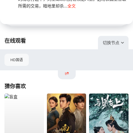
所需的交易，暗地里却杀...
全文
在线观看
切换节点
HD国语
猜你喜欢