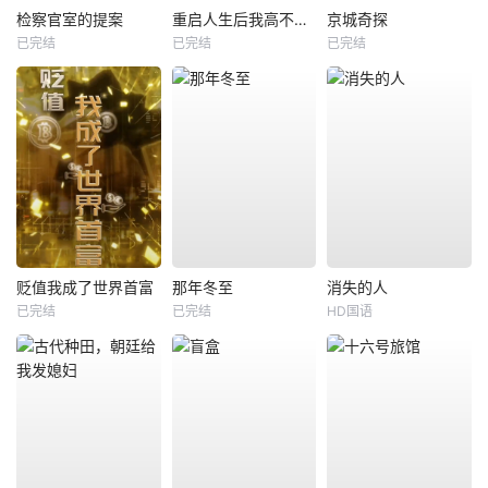
检察官室的提案
重启人生后我高不可攀
京城奇探
已完结
已完结
已完结
贬值我成了世界首富
那年冬至
消失的人
已完结
已完结
HD国语