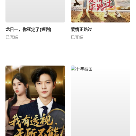
龙日一，你死定了(短剧)
爱情正路过
已完结
已完结