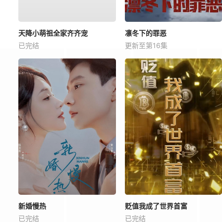
天降小萌祖全家齐齐宠
凛冬下的罪恶
已完结
更新至第16集
新婚慢热
贬值我成了世界首富
已完结
已完结