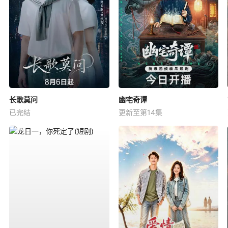
长歌莫问
幽宅奇谭
已完结
更新至第14集