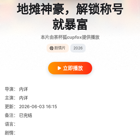
地摊神豪，解锁称号
就暴富
本片由茶杯狐cupfox提供播放
剧情片
2026
立即播放
导演：
内详
主演：
内详
更新：
2026-06-03 16:15
备注：
已完结
语言：
剧情：