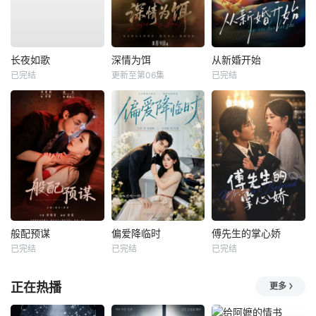
长夜如歌
深情为饵
从新婚开始
已完结
更新至第06集
已完结
般配预谋
偏爱降临时
傅先生的掌心娇
已完结
已完结
已完结
正在热播
更多