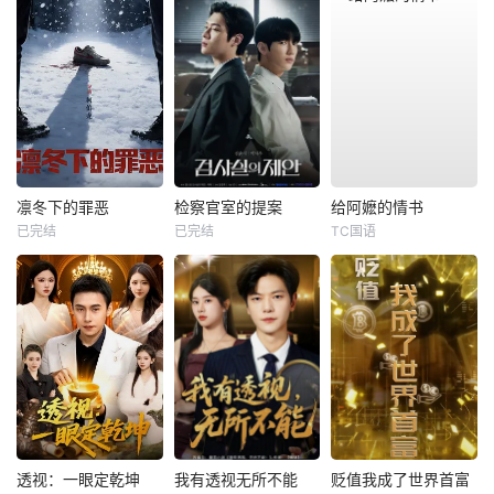
凛冬下的罪恶
检察官室的提案
给阿嬷的情书
已完结
已完结
TC国语
透视：一眼定乾坤
我有透视无所不能
贬值我成了世界首富