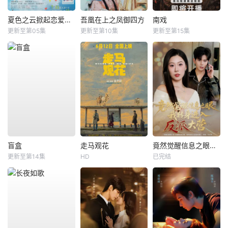
夏色之云掀起恋爱与风暴
吾凰在上之凤御四方
南戏
更新至第05集
更新至第10集
更新至第15集
盲盒
走马观花
竟然觉醒信息之眼，我转身进入反派大营
更新至第14集
HD
已完结