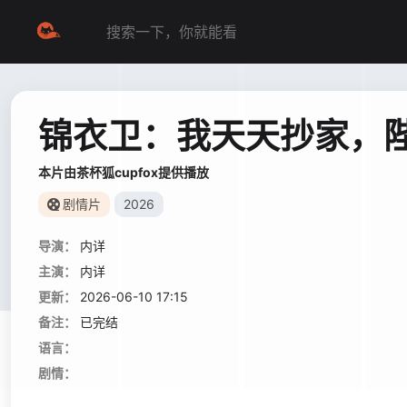
锦衣卫：我天天抄家，
本片由茶杯狐cupfox提供播放
剧情片
2026
导演：
内详
主演：
内详
更新：
2026-06-10 17:15
备注：
已完结
语言：
剧情：