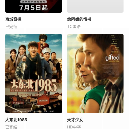
京城奇探
给阿嬷的情书
已完结
TC国语
大东北1985
天才少女
已完结
HD中字