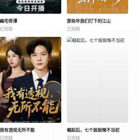
幽宅奇谭
那些年我们打下的江山
已完结
已完结
我有透视无所不能
崛起后，七个姐姐悔不当初
已完结
已完结