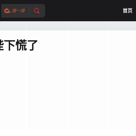
首页
搜一搜
陛下慌了