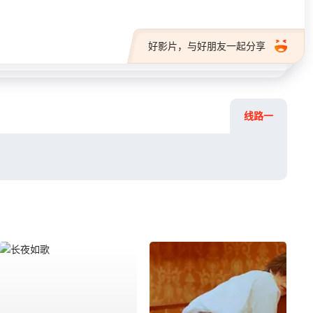
好影片，与好朋友一起分享
线路一