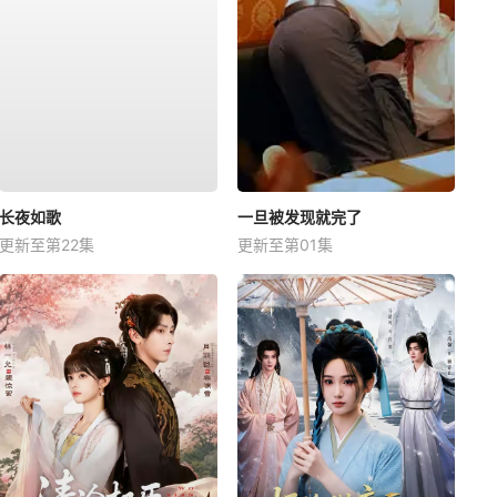
长夜如歌
一旦被发现就完了
更新至第22集
更新至第01集