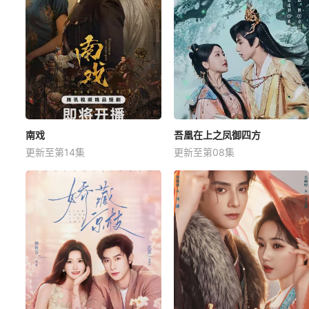
南戏
吾凰在上之凤御四方
更新至第14集
更新至第08集