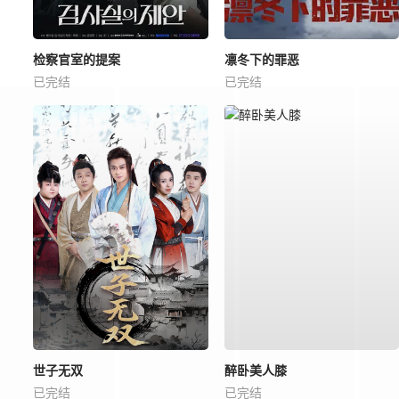
检察官室的提案
凛冬下的罪恶
已完结
已完结
世子无双
醉卧美人膝
已完结
已完结