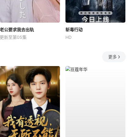
老公要求我去出轨
斩毒行动
更新至第05集
HD
更多