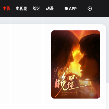
电影
电视剧
综艺
动漫
APP