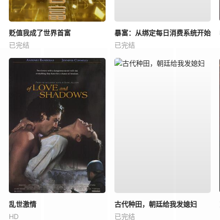
贬值我成了世界首富
暴富：从绑定每日消费系统开始
已完结
已完结
乱世激情
古代种田，朝廷给我发媳妇
HD
已完结