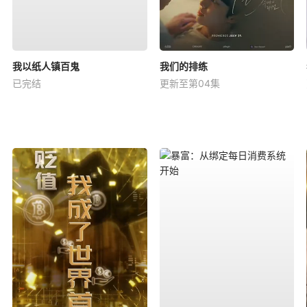
我以纸人镇百鬼
我们的排练
已完结
更新至第04集