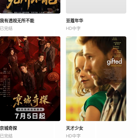
我有透视无所不能
豆蔻年华
已完结
HD中字
京城奇探
天才少女
已完结
HD中字