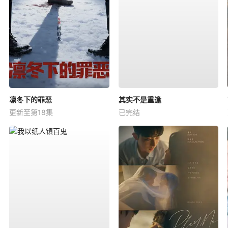
凛冬下的罪恶
其实不是重逢
更新至第18集
已完结