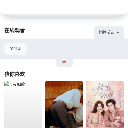
在线观看
切换节点
第01集
猜你喜欢