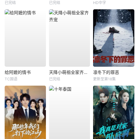
已完结
已完结
HD中字
给阿嬷的情书
天降小萌祖全家齐齐宠
凛冬下的罪恶
TC国语
已完结
更新至第18集