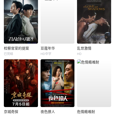
检察官室的提案
豆蔻年华
乱世激情
已完结
HD中字
HD
京城奇探
夜色撩人
危情瘾难耐