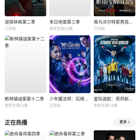
谜探休格第二季
末日地堡第三季
我与沃尔特家男孩的生活第三季
已完结
更新至第06集
已完结
断林镇谜案第十二季
少年魔法师：后继者第三季
星际迷航：奇异新世界第四季
更新至第02集
已完结
更新至第03集
正在热播
更多