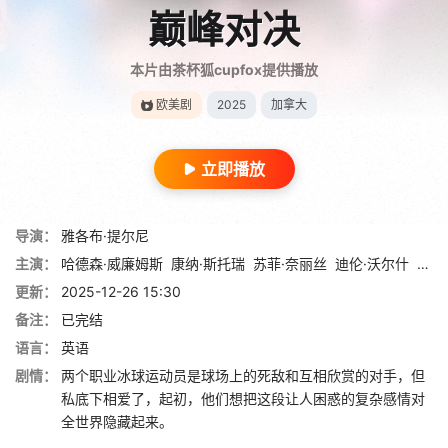
巅峰对决
本片由茶杯狐cupfox提供播放
欧美剧
2025
加拿大
立即播放
导演：
雅各布·提尔尼
主演：
哈德森·威廉姆斯
康纳·斯托瑞
苏菲·奈丽丝
迪伦·沃尔什
克里
更新：
2025-12-26 15:30
备注：
已完结
语言：
英语
剧情：
两个职业冰球运动员是球场上的死敌和互相欣赏的对手，但
私底下相爱了，起初，他们想把这段让人困惑的复杂感情对
全世界隐藏起来。