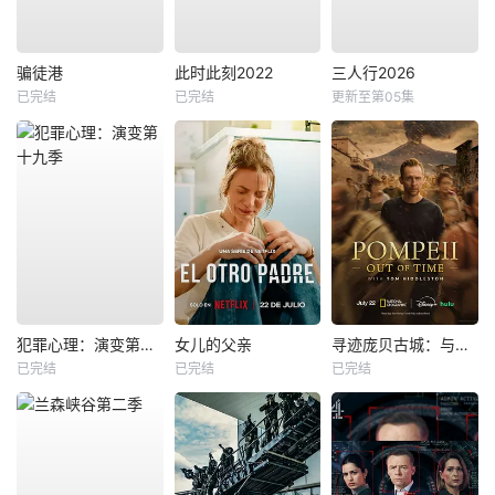
骗徒港
此时此刻2022
三人行2026
已完结
已完结
更新至第05集
犯罪心理：演变第十九季
女儿的父亲
寻迹庞贝古城：与汤姆·希德勒斯顿同行
已完结
已完结
已完结