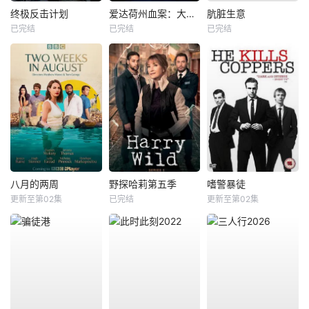
终极反击计划
爱达荷州血案：大学梦魇
肮脏生意
已完结
已完结
已完结
八月的两周
野探哈莉第五季
嗜警暴徒
更新至第02集
已完结
更新至第02集