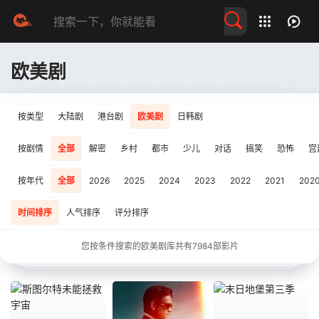
留言求片
欧美剧
按类型
大陆剧
港台剧
欧美剧
日韩剧
按剧情
全部
解密
乡村
都市
少儿
对话
搞笑
恐怖
宫
按年代
全部
2026
2025
2024
2023
2022
2021
202
时间排序
人气排序
评分排序
您按条件搜索的欧美剧库共有
7984
部影片