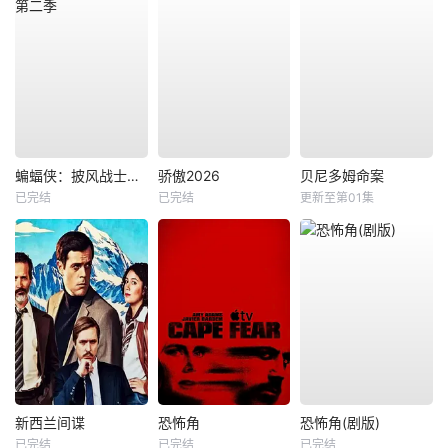
蝙蝠侠：披风战士第二季
骄傲2026
贝尼多姆命案
已完结
已完结
更新至第01集
新西兰间谍
恐怖角
恐怖角(剧版)
已完结
已完结
已完结