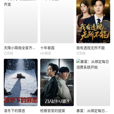
天降小萌祖全家齐齐宠
十年泰国
我有透视无所不能
已完结
HD国语
已完结
凛冬下的罪恶
检察官室的提案
暴富：从绑定每日消费系统开始