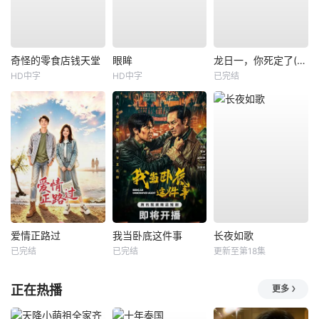
奇怪的零食店钱天堂
眼眸
龙日一，你死定了(短剧)
HD中字
HD中字
已完结
爱情正路过
我当卧底这件事
长夜如歌
已完结
已完结
更新至第18集
正在热播
更多