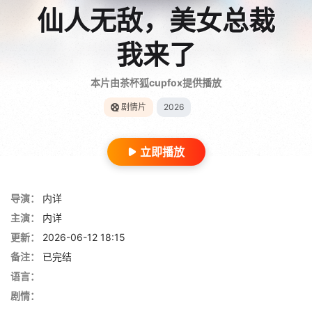
仙人无敌，美女总裁
我来了
本片由茶杯狐cupfox提供播放
剧情片
2026
立即播放
导演：
内详
主演：
内详
更新：
2026-06-12 18:15
备注：
已完结
语言：
剧情：