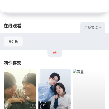
在线观看
切换节点
第01集
猜你喜欢