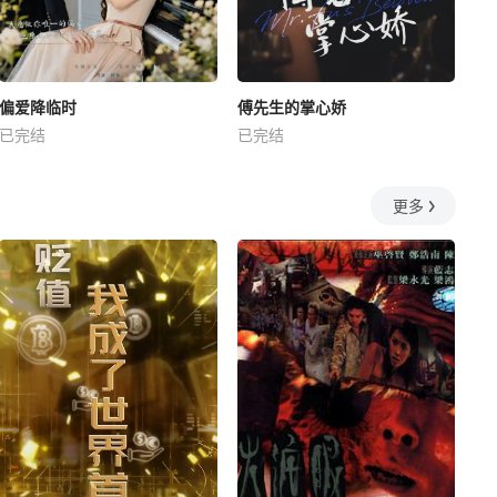
偏爱降临时
傅先生的掌心娇
已完结
已完结
更多