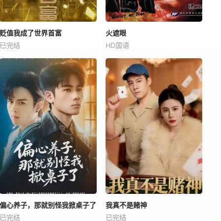
贬值我成了世界首富
火遮眼
已完结
HD国语
偏心养子，那就别怪我掀桌子了
我真不是赌神
已完结
已完结