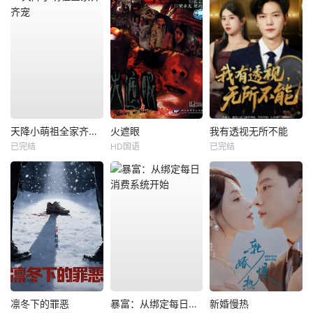
天降小萌祖全家齐齐宠
火遮眼
我有透视无所不能
已完结
HD国语
已完结
凛冬下的罪恶
暴富：从绑定每日消费系统开始
新婚慢热