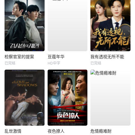
检察官室的提案
豆蔻年华
我有透视无所不能
已完结
HD中字
已完结
乱世激情
夜色撩人
危情瘾难耐